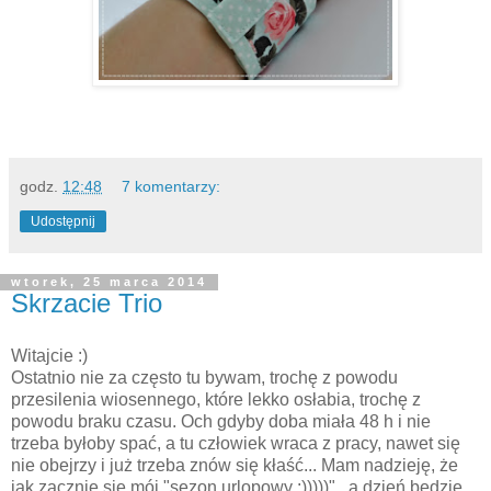
godz.
12:48
7 komentarzy:
Udostępnij
wtorek, 25 marca 2014
Skrzacie Trio
Witajcie :)
Ostatnio nie za często tu bywam, trochę z powodu
przesilenia wiosennego, które lekko osłabia, trochę z
powodu braku czasu. Och gdyby doba miała 48 h i nie
trzeba byłoby spać, a tu człowiek wraca z pracy, nawet się
nie obejrzy i już trzeba znów się kłaść... Mam nadzieję, że
jak zacznie się mój "sezon urlopowy :)))))" , a dzień będzie